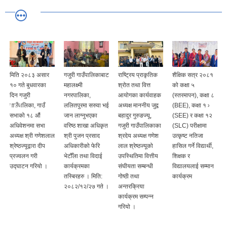
मिति २०८३ असार
गजुरी गाउँपालिकाबाट
राष्ट्रिय प्राकृतिक
शैक्षिक सत्र २०८१
१० गते बुधवारका
महालक्ष्मी
श्रोत तथा वित्त
को कक्षा ५
दिन गजुरी
नगरपालिका,
आयोगका कार्यवाहक
(स्तरमापन), कक्षा ८
गाउँपालिका, गाउँ
ललितपुरमा सरुवा भई
अध्यक्ष माननीय जुद्व
(BEE), कक्षा १०
सभाको १८ ‍औं
जान लाग्‍नुभएका
बहादुर गुरुङज्यू,
(SEE) र कक्षा १२
अधिवेशनमा सभा
वरिष्‍ठ शाखा अधिकृत
गजुरी गाउँपालिकाका
(SLC) परीक्षामा
अध्यक्ष श्री गणेशलाल
श्री पुजन प्रसाद
श्रदेय अध्यक्ष गणेश
उत्कृष्ट नतिजा
श्रेष्‍ठज्यूद्वारा दीप
अधिकारीको फेरि
लाल श्रेष्ठज्यूको
हासिल गर्ने विद्यार्थी,
प्रज्वलन गरी
भेटौँला तथा विदाई
उपस्थितिमा वित्तीय
शिक्षक र
उद्घाटन गरियो ।
कार्यक्रमका
संघीयता सम्बन्धी
विद्यालयलाई सम्मान
तस्बिरहरु । मिति:
गोष्ठी तथा
कार्यक्रम
२०८२/१२/२७ गते ।
अन्तरक्रिया
कार्यक्रम सम्पन्न
गरियो ।