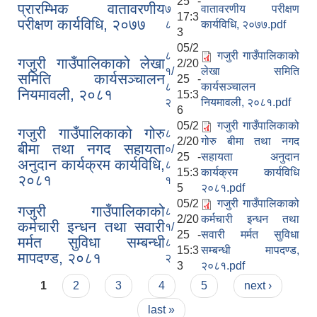
25 -
प्रारम्भिक वातावरणीय
७
वातावरणीय परीक्षण
17:3
परीक्षण कार्यविधि, २०७७
८
कार्यविधि, २०७७.pdf
3
05/2
८
गजुरी गाउँपालिकाको
गजुरी गाउँपालिकाको लेखा
2/20
१/
लेखा समिति
समिति कार्यसञ्‍चालन
25 -
८
कार्यसञ्‍चालन
नियमावली, २०८१
15:3
२
नियमावली, २०८१.pdf
6
05/2
गजुरी गाउँपालिकाको
गजुरी गाउँपालिकाको गोरु
८
2/20
गोरु बीमा तथा नगद
बीमा तथा नगद सहायता
०/
25 -
सहायता अनुदान
अनुदान कार्यक्रम कार्यविधि,
८
15:3
कार्यक्रम कार्यविधि
२०८१
१
5
२०८१.pdf
05/2
गजुरी गाउँपालिकाको
गजुरी गाउँपालिकाको
८
2/20
कर्मचारी इन्धन तथा
कर्मचारी इन्धन तथा सवारी
१/
25 -
सवारी मर्मत सुविधा
मर्मत सुविधा सम्बन्धी
८
15:3
सम्बन्धी मापदण्ड,
मापदण्ड, २०८१
२
3
२०८१.pdf
Pages
1
2
3
4
5
next ›
last »