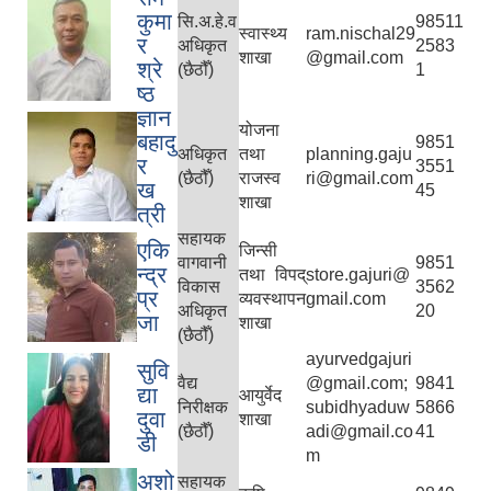
कुमा
सि.अ.हे.व
98511
स्वास्थ्य
ram.nischal29
र
अधिकृत
2583
शाखा
@gmail.com
श्रे
(छैठौँ)
1
ष्‍ठ
ज्ञान
योजना
बहादु
9851
अधिकृत
तथा
planning.gaju
र
3551
(छैठौँ)
राजस्व
ri@gmail.com
ख
45
शाखा
त्री
सहायक
एकि
जिन्सी
वागवानी
9851
न्द्र
तथा विपद्
store.gajuri@
विकास
3562
प्र
व्यवस्थापन
gmail.com
अधिकृत
20
जा
शाखा
(छैठौँ)
ayurvedgajuri
सुवि
वैद्य
@gmail.com;
9841
द्या
आयुर्वेद
निरीक्षक
subidhyaduw
5866
दुवा
शाखा
(छैठौँ)
adi@gmail.co
41
डी
m
अशो
सहायक