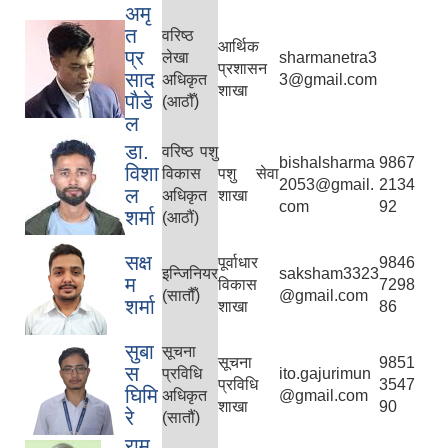
अमृ
त
वरिष्‍ठ
आर्थिक
प्र
लेखा
sharmanetra3
प्रशासन
साद
अधिकृत
3@gmail.com
शाखा
पाैडे
(आठौँ)
ल
डा.
वरिष्‍ठ पशु
bishalsharma
9867
विशा
विकास
पशु सेवा
2053@gmail.
2134
ल
अधिकृत
शाखा
com
92
शर्मा
(आठौं)
सक्ष
पूर्वाधार
9846
इन्जिनियर
saksham3323
म
विकास
7298
(सातौँ)
@gmail.com
शर्मा
शाखा
86
सुबा
सूचना
सूचना
9851
स
प्रविधि
ito.gajurimun
प्रविधि
3547
घिमि
अधिकृत
@gmail.com
शाखा
90
रे
(सातौं)
राम