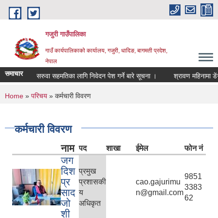
Skip to main content
गजुरी गाउँपालिका
गाउँ कार्यपालिकाको कार्यालय, गजुरी, धादिङ, बागमती प्रदेश,
नेपाल
समाचार
सरुवा सहमतिका लागि निवेदन पेश गर्ने बारे सूचना ।
श्रावण महिनामा डेंगी न
You are here
Home
»
परिचय
» कर्मचारी विवरण
कर्मचारी विवरण
नाम
पद
शाखा
ईमेल
फोन नं
जग
दिश
प्रमुख
9851
प्र
प्रशासकी
cao.gajurimu
3383
साद
य
n@gmail.com
62
जो
अधिकृत
शी