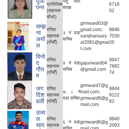
पूजा
पशु सेवा
प्राविधिक
6716
पन्त
शाखा
(सहायक
02
चौथो)
grmward03@
सम्झ
वरिष्‍ठ
gmail.com;
9846
ना
३ नं वडा
सहायक
samjhanaary
7030
अर्या
सचिव
(पाँचौँ)
al2081@gmai
20
ल
l.com
विनो
वरिष्‍ठ
9847
द
४ नं वडा
gajuriward04
सहायक
7682
गौत
सचिव
@gmail.com
(पाँचौँ)
74
म
grmward7@g
जग
वरिष्‍ठ
9844
७, ८ नं
mail.com;
दिश
सहायक
9122
वडा सचिव
grmward8@g
वली
(पाँचौँ)
82
mail.com
उज्व
ल
वरिष्‍ठ
9840
६ नं वडा
grmward6@g
साप
सहायक
2093
सचिव
mail.com