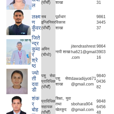
(पाँचौँ)
शाखा
31
ल
लक्ष्म
सब
पूर्वाधार
9861
ण
इन्जिनियर
विकास
3445
कुँवर
(पाँचौँ)
शाखा
37
जिते
न्द्र
jitendrashrest
9864
कुमा
अमिन
नापी शाखा
ha621@gmail
3903
र
(चौथो)
.com
16
श्रे
ष्‍ठ
ज्यो
पशु सेवा
9840
ती
पशु सेवा
dawadijyoti71
प्राविधिक
0436
दवा
शाखा
@gmail.com
(पाँचौँ)
82
डी
शंक
शिक्षा, युवा
प्राविधिक
9848
र
तथा
sbohara904
सहायक
6456
बोह
खेलकुद
@gmail.com
(पाँचौँ)
48