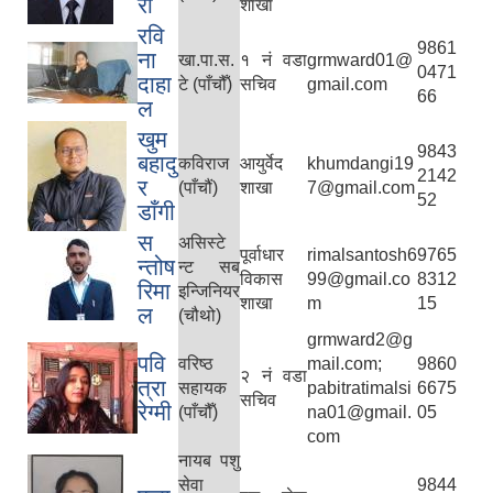
रा
शाखा
रवि
9861
ना
खा.पा.स.
१ नं वडा
grmward01@
0471
दाहा
टे (पाँचौँ)
सचिव
gmail.com
66
ल
खुम
9843
बहादु
कविराज
आयुर्वेद
khumdangi19
2142
र
(पाँचौं)
शाखा
7@gmail.com
52
डाँगी
स
असिस्टे
पूर्वाधार
rimalsantosh6
9765
न्तोष
न्ट सब
विकास
99@gmail.co
8312
रिमा
इन्जिनियर
शाखा
m
15
ल
(चौथो)
grmward2@g
पवि
वरिष्‍ठ
mail.com;
9860
२ नं वडा
त्रा
सहायक
pabitratimalsi
6675
सचिव
रेग्मी
(पाँचौँ)
na01@gmail.
05
com
नायब पशु
सेवा
9844