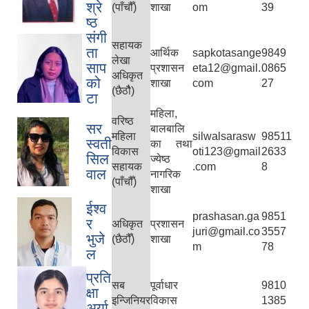
श्रे
(पाँचौँ)
शाखा
om
39
ष्ठ
संगी
सहायक
ता
आर्थिक
sapkotasange
9849
लेखा
साप
प्रशासन
eta12@gmail.
0865
अधिकृत
को
शाखा
com
27
(छैठौै)
टा
महिला,
वरिष्‍ठ
सर
बालबालि
महिला
silwalsarasw
98511
स्वती
का तथा
विकास
oti123@gmail
2633
सिल
ज्येष्‍ठ
सहायक
.com
8
वाल
नागरिक
(पाँचौँ)
शाखा
ईश्‍व
prashasan.ga
9851
र
अधिकृत
प्रशासन
juri@gmail.co
3557
भुजे
(छैठौँ)
शाखा
m
78
ल
प्रति
सब
पूर्वाधार
9810
क्षा
इन्जिनियर
विकास
1385
अर्या