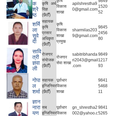
कृषि
9849
क
कृषि अर्थ
apilshrestha9
विकास
1520
श्रे
विज्ञ
0@gmail.com
शाखा
52
ष्‍ठ
(छैठौँ)
सहायक
शर्मि
कृषि
कृषि
9845
ला
विकास
sharmilas203
प्रसार
2456
सुवे
शाखा
9@gmail.com
अधिकृत
80
दी
प्रमुख
(छैठौँ)
सावि
राेजगार
sabitribhanda
9849
त्री
रोजगार
संयाेजक
ri2043@gmail
1217
ज्ञवा
सेवा शाखा
(छैठौँ)
.com
93
ली
गोपा
सहायक
पूर्वाधार
9841
ल
इन्जिनियर
विकास
5468
शर्मा
(छैठौँ)
शाखा
11
ज्ञान
नारा
सब
पूर्वाधार
gn_shrestha2
9841
यण
इन्जिनियर
विकास
002@yahoo.c
5265