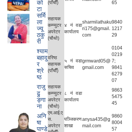
को
(पाँचौँ)
65
टा
सर्मि
सहायक
ला
sharmilathaku
9840
कम्प्युटर
४ नं वडा
ज्यू
ri175@gmail.
1217
अपरेटर
कार्यालय
ठकु
com
29
(चौथो)
री
0104
श्याम
0219
बहादु
वरिष्‍ठ
५ नं वडा
grmward05@
7;
र
सहायक
सचिव
gmail.com
9841
श्रे
(पाँचौँ)
6279
ष्‍ठ
07
राजु
सहायक
9863
ढु
कम्प्युटर
८ नं वडा
5475
ङ्गा
अपरेटर
कार्यालय
45
ना
(चौथो)
एम.आई.ए
अनि
9860
स.
पञ्‍जिकरण
anysa435@g
षा
8004
अपरेटर
शाखा
mail.com
पाण्डे
57