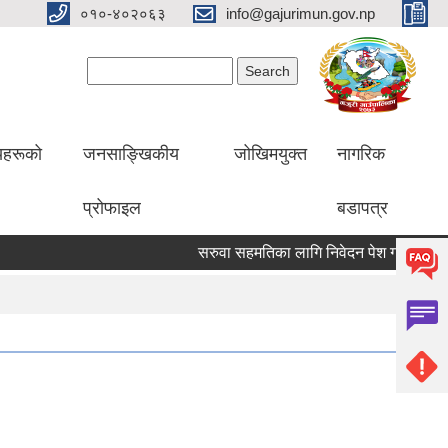
०१०-४०२०६३
info@gajurimun.gov.np
Search form
Search
लयहरूको
जनसाङ्खिकीय
जोखिमयुक्त
नागरिक
प्रोफाइल
बडापत्र
सरुवा सहमतिका लागि निवेदन पेश गर्ने बारे सूचन