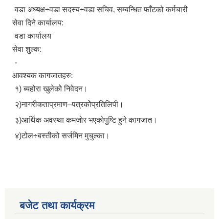
वडा अध्यक्ष÷वडा सदस्य÷वडा सचिव, सम्बन्धित फाँटको कर्मचारी
सेवा दिने कार्यालय:
वडा कार्यालय
सेवा शुल्क:
-
आवश्यक कागजातहरु:
१) ब्यहोरा खुलेकोे निवेदन।
२)नागरीकताप्रमाण–पत्रकोेप्रतिलिपी।
३)आर्थिक अवस्था कमजोर भएकोपुष्टि हुने कागजात।
४)टोल÷बस्तीको सर्जमिन मुचुल्का।
बजेट तथा कार्यक्रम